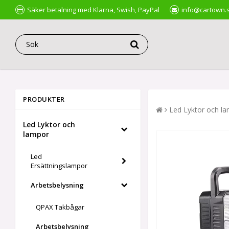
Säker betalning med Klarna, Swish, PayPal
info@cartown.
PRODUKTER
Led Lyktor och l
Led Lyktor och
lampor
Led
Ersättningslampor
Arbetsbelysning
QPAX Takbågar
Arbetsbelysning