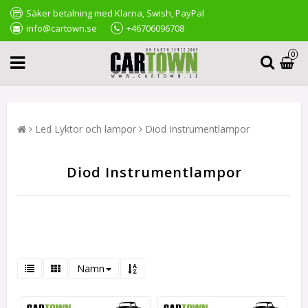
Säker betalning med Klarna, Swish, PayPal
info@cartown.se
+46706096708
0
Led Lyktor och lampor
Diod Instrumentlampor
Diod Instrumentlampor
Namn