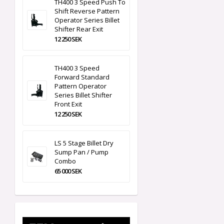
TH400 3 Speed Push To
Shift Reverse Pattern
Operator Series Billet
Shifter Rear Exit
12 250 SEK
TH400 3 Speed
Forward Standard
Pattern Operator
Series Billet Shifter
Front Exit
12 250 SEK
LS 5 Stage Billet Dry
Sump Pan / Pump
Combo
65 000 SEK