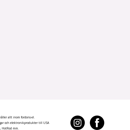
ller allt inom fordons-el.
ar och elektronikprodukter till USA
n, HotRod mm.