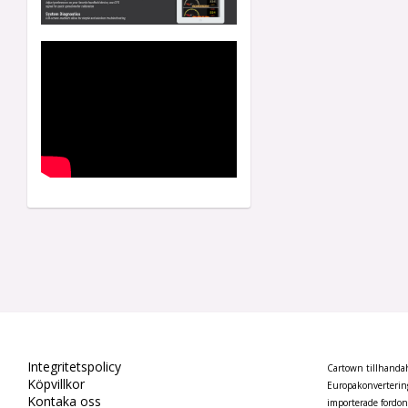
Integritetspolicy
Cartown tillhandahå
Köpvillkor
Europakonvertering
Kontaka oss
importerade fordo