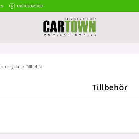
se
+46706096708
otorcyckel
Tillbehör
Tillbehör