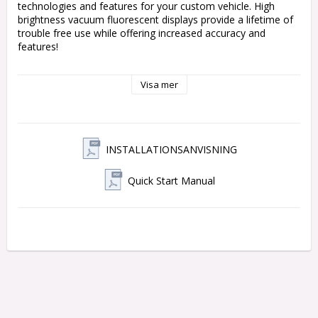
technologies and features for your custom vehicle. High 
brightness vacuum fluorescent displays provide a lifetime of 
trouble free use while offering increased accuracy and 
features!

Unit Dimensions:

Visa mer
3.5" x 19" W	Bezel Dimensions:

2" x 19" W

Digital Gauges

Speedometer: ·0 -255 MPH (optional metric version 0- 255 
INSTALLATIONSANVISNING
km/h)

Tachometer: ·0- 17,500 RPM

Quick Start Manual
Oil Pressure: ·0- 99 psi

Water Temperature: ·0- 300ºF (optional metric version 0- 
150ºC)

Fuel Level: ·0- 99%

Voltmeter: ·8- 17 VDC

Standard Colors: ·Blue or Teal

Performance Meters

·0- 60 MPH Timer (0- 100 kmh)

·1/4 mile time

·1/4 mile end speed (trap speed)
