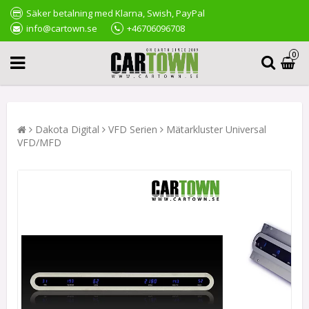
Säker betalning med Klarna, Swish, PayPal
info@cartown.se
+46706096708
0
Dakota Digital
VFD Serien
Mätarkluster Universal
VFD/MFD