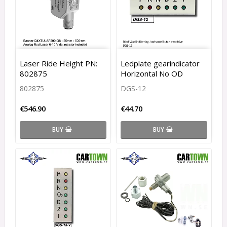
Laser Ride Height PN:
Ledplate gearindicator
802875
Horizontal No OD
802875
DGS-12
€546.90
€44.70
BUY
BUY