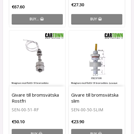
€27.30
€67.60
BUY
BUY…
Givare till bromsvätska
Givare till bromsvätska
Rostfri
slim
SEN-00-51-RF
SEN-00-50-SLIM
€50.10
€23.90
BUY
BUY