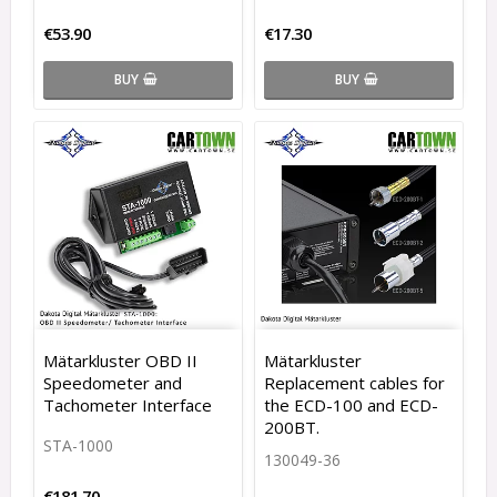
€53.90
€17.30
BUY
BUY
Mätarkluster OBD II
Mätarkluster
Speedometer and
Replacement cables for
Tachometer Interface
the ECD-100 and ECD-
200BT.
STA-1000
130049-36
€181.70