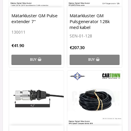
Mätarkluster GM Pulse
Mätarkluster GM
extender 7"
Pulsgenerator 128k
med kabel
130011
SEN-01-128
€41.90
€207.30
BUY
BUY