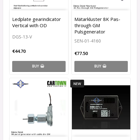
Ledplate gearindicator
Mätarkluster 8K Pas-
Vertical with OD
through GM
Pulsgenerator
DGS-13-V
SEN-01-4160
€44.70
€77.50
BUY
BUY
NEW