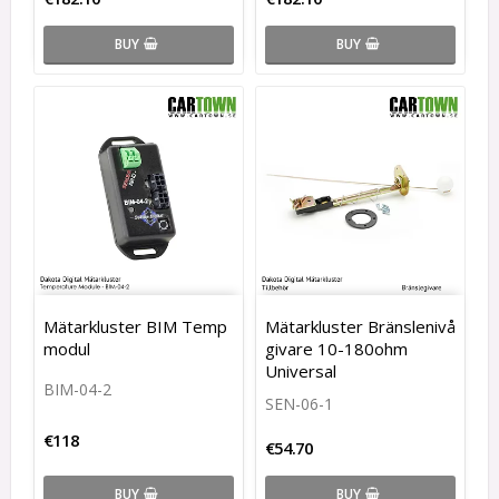
BUY
BUY
Mätarkluster BIM Temp
Mätarkluster Bränslenivå
modul
givare 10-180ohm
Universal
BIM-04-2
SEN-06-1
€118
€54.70
BUY
BUY