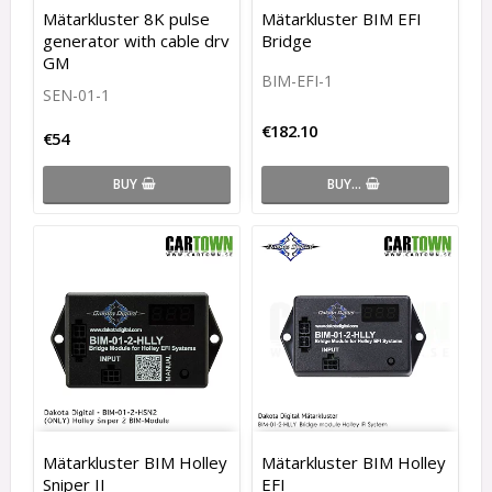
Mätarkluster 8K pulse
Mätarkluster BIM EFI
generator with cable drv
Bridge
GM
BIM-EFI-1
SEN-01-1
€182.10
€54
BUY…
BUY
Mätarkluster BIM Holley
Mätarkluster BIM Holley
Sniper II
EFI