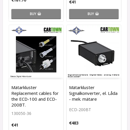
€41
BUY
BUY
Mätarkluster
Mätarkluster
Replacement cables for
Signalkonverter, el. Låda
the ECD-100 and ECD-
- mek. mätare
200BT.
ECD-200BT
130050-36
€483
€41