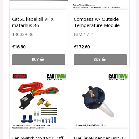
Cat5E kabel till VHX
Compass w/ Outside
mätarhus 36
Temperature Module
130039-36
BIM-17-2
€16.80
€172.60
BUY
BUY
Fan Switch On 190F, Off
Fuel level sender unit 0-