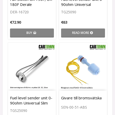
180F Derale
90ohm Universal
DER-16720
TG25090
€72.90
€63
BUY
READ MORE
Fuel level sender unit 0-
Givare till bromsvätska
90ohm Universal Slim
SEN-00-51-ABS
TGS25090