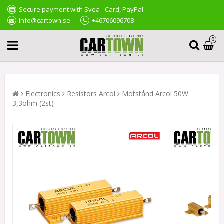
Secure payment with Svea - Card, PayPal
info@cartown.se
+46706096708
0
Electronics
Resistors Arcol
Motstånd Arcol 50W
3,3ohm (2st)