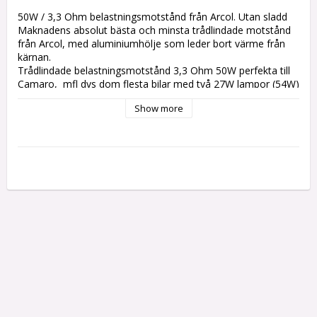
50W / 3,3 Ohm belastningsmotstånd från Arcol. Utan sladd

Maknadens absolut bästa och minsta trådlindade motstånd 
från Arcol, med aluminiumhölje som leder bort värme från 
kärnan.

Trådlindade belastningsmotstånd 3,3 Ohm 50W perfekta till 
Camaro,  mfl dvs dom flesta bilar med två 27W lampor (54W)

på varje sida, som byter till LED blinkers .

Show more
Om ni bara byter till en enda och svagare blinkerslampa ex en 
21W och det blinkar för fort så kör ni med 6 Ohm/50W.

50W Motstånden är kraftfullare än 25wattarna, och leder ut 
värmen bättre, men också någon centimeter bredare

Ett blinkersmotstånd krävs för varje sida.

Priset är per par,

Företagsköp flerpack, kontakta oss för offert

Dessa behövs vanligtvis inte om du väljer en vanlig lampa 
och wattantalet är i närheten av orginalet.
