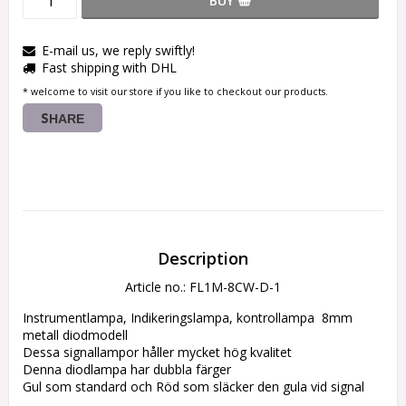
BUY
E-mail us, we reply swiftly!
Fast shipping with DHL
* welcome to visit our store if you like to checkout our products.
SHARE
Description
Article no.: FL1M-8CW-D-1
Instrumentlampa, Indikeringslampa, kontrollampa  8mm 
metall diodmodell

Dessa signallampor håller mycket hög kvalitet

Denna diodlampa har dubbla färger

Gul som standard och Röd som släcker den gula vid signal
