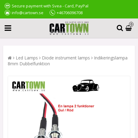
Secure payment with Svea - Card, PayPal
info@cartown.se
+46706096708
0
Led Lamps
Diode instrument lamps
Indikeringslampa
8mm Dubbelfunktion