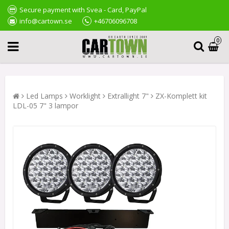
Secure payment with Svea - Card, PayPal
info@cartown.se
+46706096708
0
Led Lamps
Worklight
Extrallight 7"
ZX-Komplett kit
LDL-05 7" 3 lampor