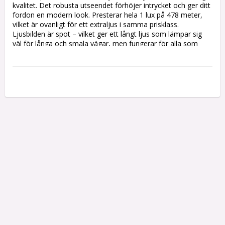
kvalitet. Det robusta utseendet förhöjer intrycket och ger ditt 
fordon en modern look. Presterar hela 1 lux på 478 meter, 
vilket är ovanligt för ett extraljus i samma prisklass. 
Ljusbilden är spot – vilket ger ett långt ljus som lämpar sig 
väl för långa och smala vägar, men fungerar för alla som 
söker en lång ljusbild.-          1 LUX PÅ 478 METER-          DT-
KONTAKT